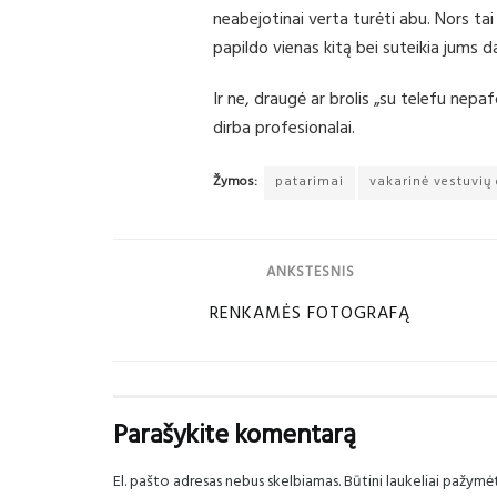
neabejotinai verta turėti abu. Nors tai 
papildo vienas kitą bei suteikia jums 
Ir ne, draugė ar brolis „su telefu nepa
dirba profesionalai.
Žymos:
patarimai
vakarinė vestuvių 
ANKSTESNIS
RENKAMĖS FOTOGRAFĄ
Parašykite komentarą
El. pašto adresas nebus skelbiamas.
Būtini laukeliai pažymė