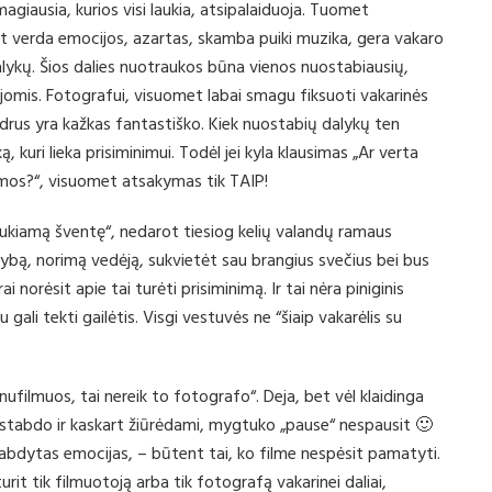
agiausia, kurios visi laukia, atsipalaiduoja. Tuomet
verda emocijos, azartas, skamba puiki muzika, gera vakaro
ykų. Šios dalies nuotraukos būna vienos nuostabiausių,
jomis. Fotografui, visuomet labai smagu fiksuoti vakarinės
kadrus yra kažkas fantastiško. Kiek nuostabių dalykų ten
, kuri lieka prisiminimui. Todėl jei kyla klausimas „Ar verta
lumos?“, visuomet atsakymas tik TAIP!
 laukiamą šventę“, nedarot tiesiog kelių valandų ramaus
ybą, norimą vedėją, sukvietėt sau brangius svečius bei bus
norėsit apie tai turėti prisiminimą. Ir tai nėra piniginis
au gali tekti gailėtis. Visgi vestuvės ne “šiaip vakarėlis su
ufilmuos, tai nereik to fotografo“. Deja, bet vėl klaidinga
stabdo ir kaskart žiūrėdami, mygtuko „pause“ nespausit 🙂
bdytas emocijas, – būtent tai, ko filme nespėsit pamatyti.
it tik filmuotoją arba tik fotografą vakarinei daliai,