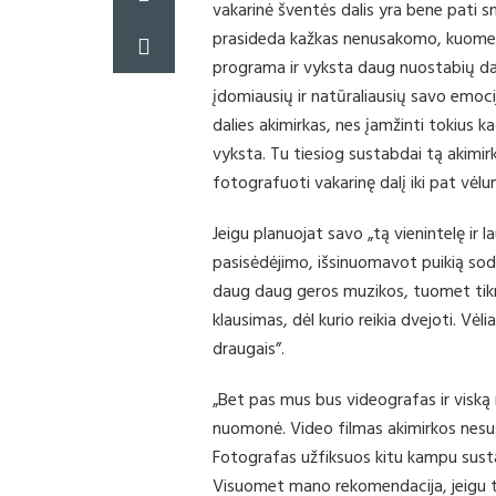
vakarinė šventės dalis yra bene pati sm
prasideda kažkas nenusakomo, kuomet 
programa ir vyksta daug nuostabių dal
įdomiausių ir natūraliausių savo emoci
dalies akimirkas, nes įamžinti tokius 
vyksta. Tu tiesiog sustabdai tą akimirką
fotografuoti vakarinę dalį iki pat vė
Jeigu planuojat savo „tą vienintelę ir
pasisėdėjimo, išsinuomavot puikią sod
daug daug geros muzikos, tuomet tikrai 
klausimas, dėl kurio reikia dvejoti. Vėli
draugais”.
„Bet pas mus bus videografas ir viską n
nuomonė. Video filmas akimirkos nesu
Fotografas užfiksuos kitu kampu susta
Visuomet mano rekomendacija, jeigu tur