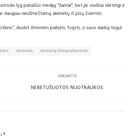
atrodo lyg panašūs medijų “žanrai”, bet jie visiškai skirtingi ir
dar daugiau neužmirštamų akimirkų iš jūsų šventės.
fotkins“, duokit žmonėm pailsėti, švęsti, o savo darbą tegul
dalis
vestuvės
vestuvių fotografavimas
SEKANTIS
NERETUŠUOTOS NUOTRAUKOS
ti
*