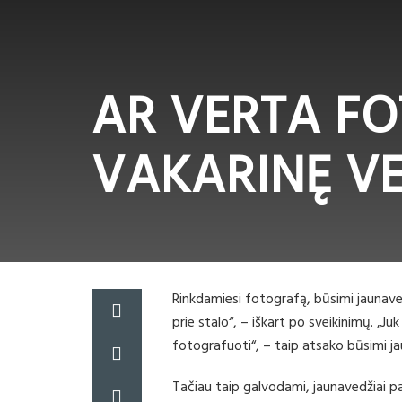
AR VERTA F
VAKARINĘ VE
Rinkdamiesi fotografą, būsimi jaunavedži
prie stalo“, – iškart po sveikinimų. „Ju
fotografuoti“, – taip atsako būsimi jau
Tačiau taip galvodami, jaunavedžiai p