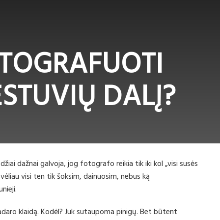
OTOGRAFUOTI
STUVIŲ DALĮ?
ai dažnai galvoja, jog fotografo reikia tik iki kol „visi susės
k vėliau visi ten tik šoksim, dainuosim, nebus ką
nieji.
adaro klaidą. Kodėl? Juk sutaupoma pinigų. Bet būtent