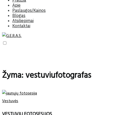
Pradžia
Apie
Paslaugos/Kainos
Blogas
Atsiliepimai
Kontaktai
Žyma:
vestuviufotografas
Vestuvės
VESTUVIŲ FOTOSESIJOS