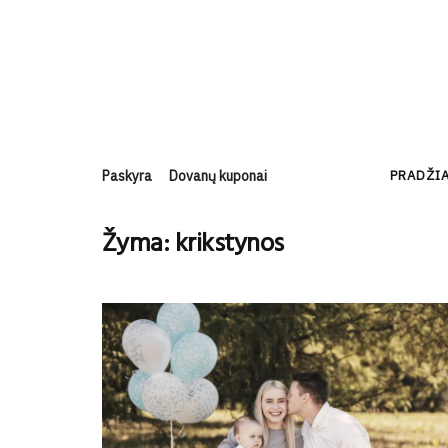
Paskyra
Dovanų kuponai
PRADŽI
Žyma:
krikstynos