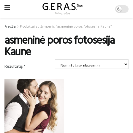
Pradžia
Produktai su žymomis “asmeninė poros fotosesija Kaune”
asmeninė poros fotosesija
Kaune
Rezultatų: 1