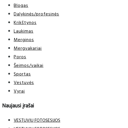
Blogas
Dalykinės/profesinės
Krikštynos
Laukimas
Merginos
Mergvakariai
Poros
Šeimos/vaikai
Sportas
Vestuvės
Vyrai
Naujausi įrašai
VESTUVIŲ FOTOSESIJOS